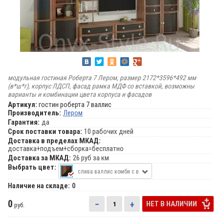
модульная гостиная Роберта 7 Лером, размер 2172*3596*492 мм
(в*ш*г), корпус ЛДСП, фасад рамка МДФ со вставкой, возможны
варианты и комбинации цвета корпуса и фасадов
Артикул:
гостин роберта 7 валлис
Производитель:
Лером
Гарантия:
да
Срок поставки товара:
10 рабочих дней
Доставка в пределах МКАД:
доставка+подъем+сборка=бесплатно
Доставка за МКАД:
26 руб за км
Выбрать цвет:
слива валлис комби с венге
Наличие на складе:
0
0
−
+
НЕТ В НАЛИЧИИ
руб.