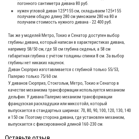
погонного сантиметра дивана 80 руб.
нужен угловой диван 125*155 см, складываем 125+155
получаем общую длину 280 см умножаем 280 на 80 и
получаем стоимость нужного дивана - 22 400 руб.
Так же у моделей Метро, Токио и Сенатор доступен выбор
глубины дивана, который написан в характеристиках дивана,
например 58/50 см, где 50 см глубина сиденья, а 58 см
габаритная глубина с учётом толщины спинки 8 см. За выбор
глубины нет никаких наценок.
Диван Сюрприз изготавливается с глубиной только 55/53,
Палермо только 75/60 см.
У диванов Сюрприз, Стокгольм, Метро, Токио и Сенатор в
качестве механизма трансформации используется механизм
дельфин. У дивана Палермо механизм трансформации
французская раскладушки или миксотойл, который
выпускается в стандартных ширинах: 70, 80, 90, 100, 120, 130, 140
и 150 см. Поэтому сторона дивана, где установлен механизм,
выпускается с фиксированной длиной 160-230 см.
Оставьте отзыв