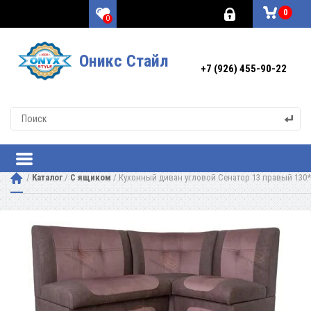
0
0
Оникс Стайл
+7 (926) 455-90-22
 / 
Каталог
 / 
С ящиком
 / 
Кухонный диван угловой Сенатор 13 правый 130*