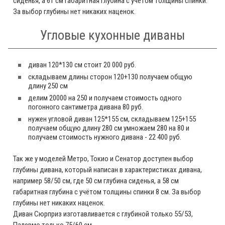
сиденья, а 61 см габаритная глубина с учётом толщины спинки.
За выбор глубины нет никаких наценок.
Угловые кухонные диваны
диван 120*130 см стоит 20 000 руб.
складываем длины сторон 120+130 получаем общую
длину 250 см
делим 20000 на 250 и получаем стоимость одного
погонного сантиметра дивана 80 руб.
нужен угловой диван 125*155 см, складываем 125+155
получаем общую длину 280 см умножаем 280 на 80 и
получаем стоимость нужного дивана - 22 400 руб.
Так же у моделей Метро, Токио и Сенатор доступен выбор
глубины дивана, который написан в характеристиках дивана,
например 58/50 см, где 50 см глубина сиденья, а 58 см
габаритная глубина с учётом толщины спинки 8 см. За выбор
глубины нет никаких наценок.
Диван Сюрприз изготавливается с глубиной только 55/53,
Палермо только 75/60 см.