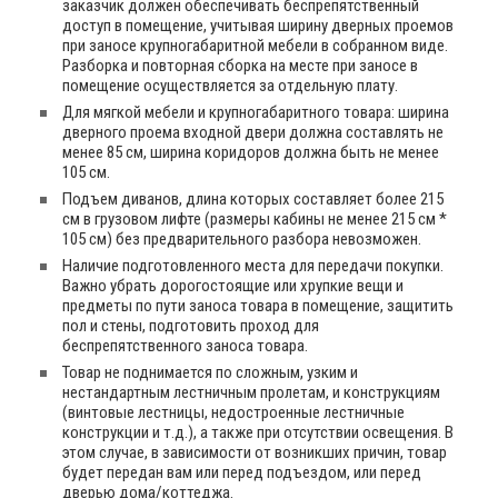
заказчик должен обеспечивать беспрепятственный
доступ в помещение, учитывая ширину дверных проемов
при заносе крупногабаритной мебели в собранном виде.
Разборка и повторная сборка на месте при заносе в
помещение осуществляется за отдельную плату.
Для мягкой мебели и крупногабаритного товара: ширина
дверного проема входной двери должна составлять не
менее 85 см, ширина коридоров должна быть не менее
105 см.
Подъем диванов, длина которых составляет более 215
см в грузовом лифте (размеры кабины не менее 215 см *
105 см) без предварительного разбора невозможен.
Наличие подготовленного места для передачи покупки.
Важно убрать дорогостоящие или хрупкие вещи и
предметы по пути заноса товара в помещение, защитить
пол и стены, подготовить проход для
беспрепятственного заноса товара.
Товар не поднимается по сложным, узким и
нестандартным лестничным пролетам, и конструкциям
(винтовые лестницы, недостроенные лестничные
конструкции и т.д.), а также при отсутствии освещения. В
этом случае, в зависимости от возникших причин, товар
будет передан вам или перед подъездом, или перед
дверью дома/коттеджа.