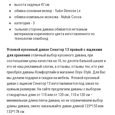
высота сиденья 47 см
обивка основная велюр - Tudor Dimrose Le
обивка компаньон экокожа - Nubuk Cocoa
категория - 3
тыльная сторона дивана обивается нетканым
материалом коричневого цвета изготовленного по
технологии спанбонд
Угловой кухонный диван Сенатор 13 правый с ящиками
для хранения
отличный выбор кухонного дивана, при
соотношении цены качества на 10, по десяти бальной шкале и
это не наш рекламный слоган, а отзывы, отзывы тех, кто уже
приобрёл диваны Комфортлайн в магазине Onyx-Style. Для Вас
мы делаем подарки и скидки на мебель. Угловой кухонный
диван с ящиком Сенатор 13 изготавливается под заказ по
нужным размерам. На сайте предлагаем диваны с выбором
стандартных длин от 110 или от 120 см , 110 и 120 см –
минимальная длина плеча дивана, но не ограничиваем выбор
длины дивана, смело заказывайте диван длиной 125*155 или
133*178 см.