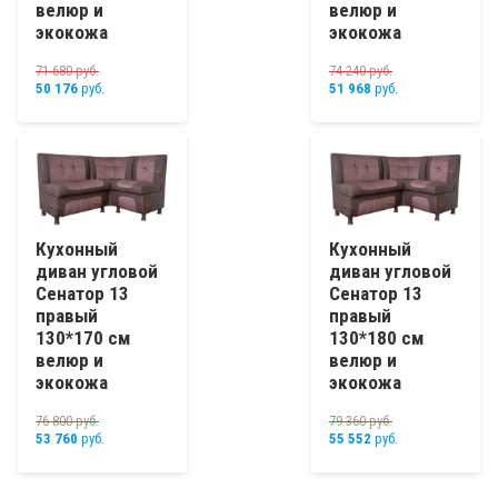
велюр и
велюр и
экокожа
экокожа
71 680
руб.
74 240
руб.
50 176
руб.
51 968
руб.
Кухонный
Кухонный
диван угловой
диван угловой
Сенатор 13
Сенатор 13
правый
правый
130*170 см
130*180 см
велюр и
велюр и
экокожа
экокожа
76 800
руб.
79 360
руб.
53 760
руб.
55 552
руб.