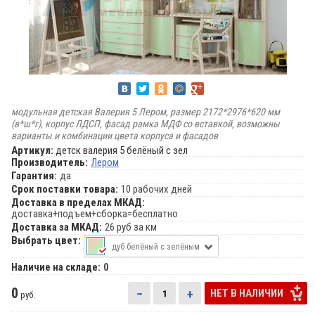
модульная детская Валерия 5 Лером, размер 2172*2976*620 мм
(в*ш*г), корпус ЛДСП, фасад рамка МДФ со вставкой, возможны
варианты и комбинации цвета корпуса и фасадов
Артикул:
детск валерия 5 белёный с зел
Производитель:
Лером
Гарантия:
да
Срок поставки товара:
10 рабочих дней
Доставка в пределах МКАД:
доставка+подъем+сборка=бесплатно
Доставка за МКАД:
26 руб за км
Выбрать цвет:
дуб белёный с зелёным
Наличие на складе:
0
0
−
+
НЕТ В НАЛИЧИИ
руб.